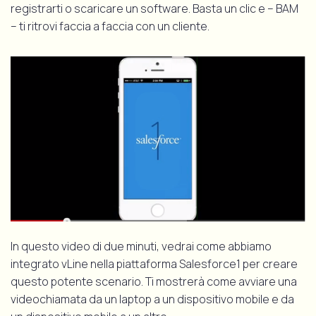
registrarti o scaricare un software. Basta un clic e – BAM
– ti ritrovi faccia a faccia con un cliente.
In questo video di due minuti, vedrai come abbiamo
integrato vLine nella piattaforma Salesforce1 per creare
questo potente scenario. Ti mostrerà come avviare una
videochiamata da un laptop a un dispositivo mobile e da