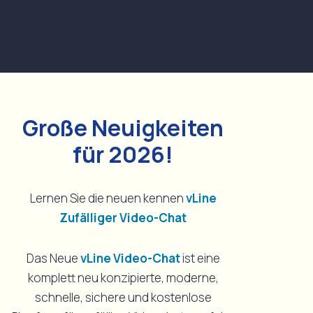
Große Neuigkeiten
für 2026!
Lernen Sie die neuen kennen
vLine
Zufälliger Video-Chat
Das Neue
vLine Video-Chat
ist eine
komplett neu konzipierte, moderne,
schnelle, sichere und kostenlose