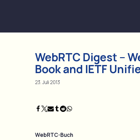
Zum
Inhalt
springen
WebRTC Digest – We
Book and IETF Unifi
23. Juli 2013
WebRTC-Buch