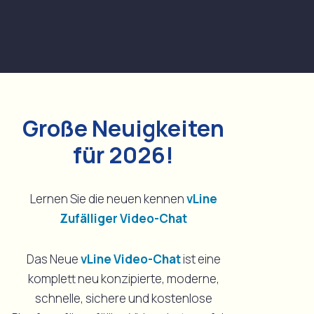
Große Neuigkeiten
für 2026!
Lernen Sie die neuen kennen
vLine
Zufälliger Video-Chat
Das Neue
vLine Video-Chat
ist eine
komplett neu konzipierte, moderne,
schnelle, sichere und kostenlose