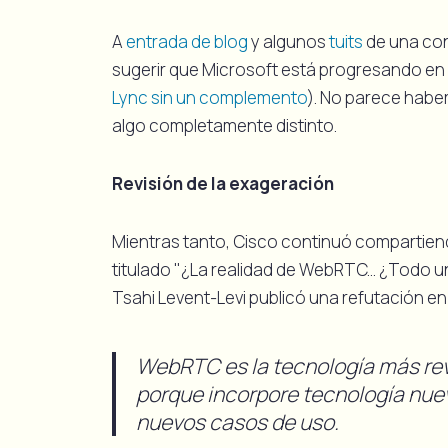
A
entrada de blog
y algunos
tuits
de una con
sugerir que Microsoft está progresando en
Lync sin un complemento
). No parece haber
algo completamente distinto.
Revisión de la exageración
Mientras tanto, Cisco continuó compartiend
titulado "¿La realidad de WebRTC... ¿Todo u
Tsahi Levent-Levi publicó una refutación en
WebRTC es la tecnología más revo
porque incorpore tecnología nue
nuevos casos de uso.