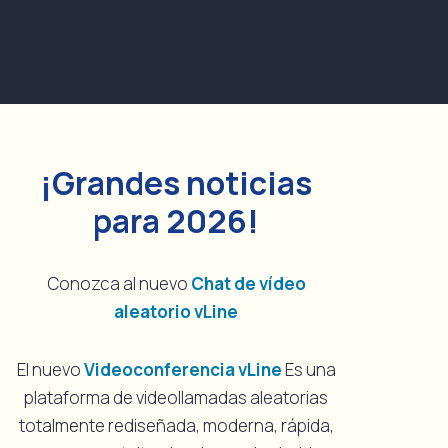
¡Grandes noticias
para 2026!
Conozca al nuevo
Chat de vídeo
aleatorio vLine
El nuevo
Videoconferencia vLine
Es una
plataforma de videollamadas aleatorias
totalmente rediseñada, moderna, rápida,