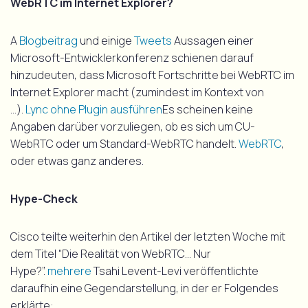
WebRTC im Internet Explorer?
A
Blogbeitrag
und einige
Tweets
Aussagen einer
Microsoft-Entwicklerkonferenz schienen darauf
hinzudeuten, dass Microsoft Fortschritte bei WebRTC im
Internet Explorer macht (zumindest im Kontext von
…).
Lync ohne Plugin ausführen
Es scheinen keine
Angaben darüber vorzuliegen, ob es sich um CU-
WebRTC oder um Standard-WebRTC handelt.
WebRTC
,
oder etwas ganz anderes.
Hype-Check
Cisco teilte weiterhin den Artikel der letzten Woche mit
dem Titel “Die Realität von WebRTC… Nur
Hype?”.
mehrere
Tsahi Levent-Levi veröffentlichte
daraufhin eine Gegendarstellung, in der er Folgendes
erklärte: