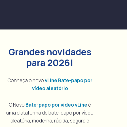
Grandes novidades
para 2026!
Conheça o novo
vLine Bate-papo por
vídeo aleatório
O Novo
Bate-papo por vídeo vLine
é
uma plataforma de bate-papo por vídeo
aleatória, moderna, rápida, segura e