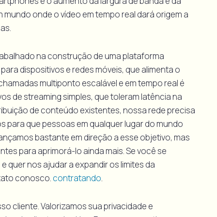
martphones e o aumento da largura de banda e da
m mundo onde o vídeo em tempo real dará origem a
as.
trabalhado na construção de uma plataforma
para dispositivos e redes móveis, que alimenta o
eochamadas multiponto escalável e em tempo real é
vos de streaming simples, que toleram latência na
ribuição de conteúdo existentes, nossa rede precisa
dos para que pessoas em qualquer lugar do mundo
vançamos bastante em direção a esse objetivo, mas
antes para aprimorá-lo ainda mais. Se você se
 quer nos ajudar a expandir os limites da
tato conosco.
contratando
.
so cliente. Valorizamos sua privacidade e