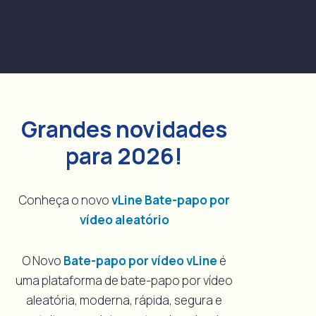
Grandes novidades
para 2026!
Conheça o novo
vLine Bate-papo por
vídeo aleatório
O Novo
Bate-papo por vídeo vLine
é
uma plataforma de bate-papo por vídeo
aleatória, moderna, rápida, segura e