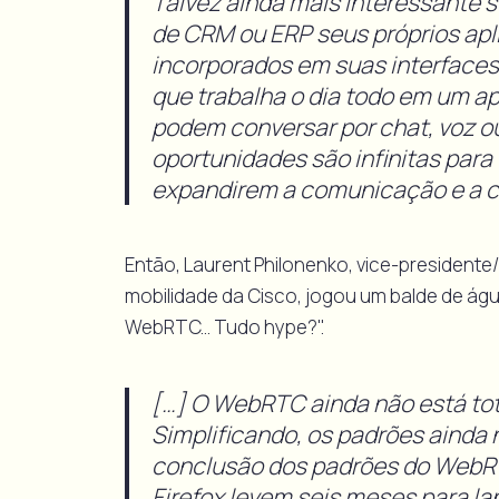
Talvez ainda mais interessante s
de CRM ou ERP seus próprios apl
incorporados em suas interfaces
que trabalha o dia todo em um ap
podem conversar por chat, voz o
oportunidades são infinitas para
expandirem a comunicação e a co
Então, Laurent Philonenko, vice-presidente
mobilidade da Cisco, jogou um balde de águ
WebRTC... Tudo hype?".
[…] O WebRTC ainda não está tot
Simplificando, os padrões ainda 
conclusão dos padrões do WebRT
Firefox levem seis meses para la