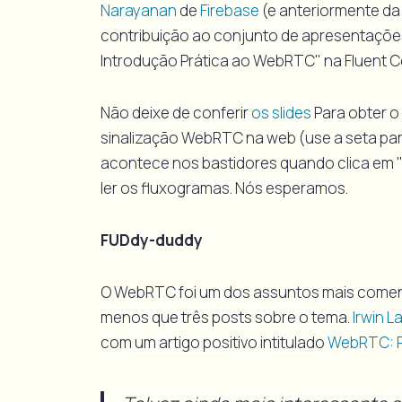
Narayanan
de
Firebase
(e anteriormente da
contribuição ao conjunto de apresentaçõ
Introdução Prática ao WebRTC" na Fluent 
Não deixe de conferir
os slides
Para obter o
sinalização WebRTC na web (use a seta pa
acontece nos bastidores quando clica em "
ler os fluxogramas. Nós esperamos.
FUDdy-duddy
O WebRTC foi um dos assuntos mais comen
menos que três posts sobre o tema.
Irwin L
com um artigo positivo intitulado
WebRTC: P