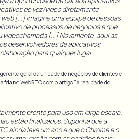
eja a oportunidade de dar aos aplicativos
icativos de voz/vídeo diretamente
 web [...] Imagine uma equipe de pessoas
licativo de processos de negócios e que
u videochamada [...] Novamente, aqui as
 os desenvolvedores de aplicativos
laboração para qualquer lugar.
/gerente geral da unidade de negócios de clientes e
a fria no WebRTC com o artigo "A realidade do
almente pronto para uso em larga escala.
não estão finalizados. Suponha que a
C ainda leve um ano e que o Chrome e o
nçar uma versão com os padrões finais;