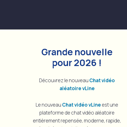
Skip
to
content
Grande nouvelle
pour 2026 !
Découvrez le nouveau
Chat vidéo
aléatoire vLine
Le nouveau
Chat vidéo vLine
est une
plateforme de chat vidéo aléatoire
entièrement repensée, moderne, rapide,