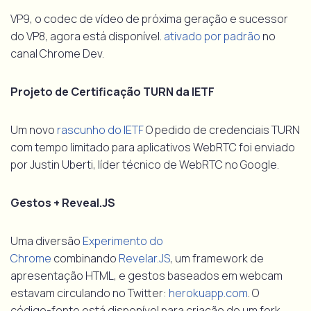
VP9, o codec de vídeo de próxima geração e sucessor
do VP8, agora está disponível.
ativado por padrão
no
canal Chrome Dev.
Projeto de Certificação TURN da IETF
Um novo
rascunho do IETF
O pedido de credenciais TURN
com tempo limitado para aplicativos WebRTC foi enviado
por Justin Uberti, líder técnico de WebRTC no Google.
Gestos + Reveal.JS
Uma diversão
Experimento do
Chrome
combinando
Revelar.JS
, um framework de
apresentação HTML, e gestos baseados em webcam
estavam circulando no Twitter:
herokuapp.com
. O
código-fonte está disponível para criação de um fork