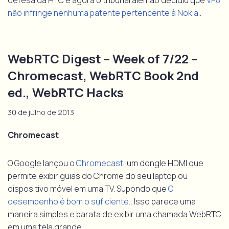
defesa da HTC e agora o tribunal alemão decidiu que
VP8
não infringe nenhuma patente pertencente à Nokia.
.
WebRTC Digest – Week of 7/22 –
Chromecast, WebRTC Book 2nd
ed., WebRTC Hacks
30 de julho de 2013
Chromecast
O Google lançou o
Chromecast
, um dongle HDMI que
permite exibir guias do Chrome do seu laptop ou
dispositivo móvel em uma TV. Supondo que
O
desempenho é bom o suficiente.
, Isso parece uma
maneira simples e barata de exibir uma chamada WebRTC
em uma tela grande.