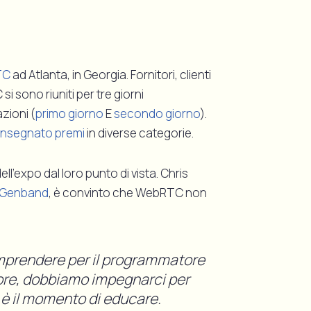
TC
ad Atlanta, in Georgia. Fornitori, clienti
 sono riuniti per tre giorni
azioni (
primo giorno
E
secondo giorno
).
nsegnato premi
in diverse categorie.
ll'expo dal loro punto di vista. Chris
Genband
, è convinto che WebRTC non
mprendere per il programmatore
tore, dobbiamo impegnarci per
, è il momento di educare.