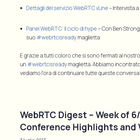
Dettagli del servizio WebRTC vLine
– Intervista a
Panel WebRTC: Il ciclo di hype
– Con Ben Strong di
suo
#webrtcisready
maglietta
E grazie a tutti coloro che si sono fermati al nost
un
#webrtcisready
maglietta. Abbiamo incontrato
vediamo l'ora di continuare tutte queste conversaz
WebRTC Digest – Week of 6
Conference Highlights and