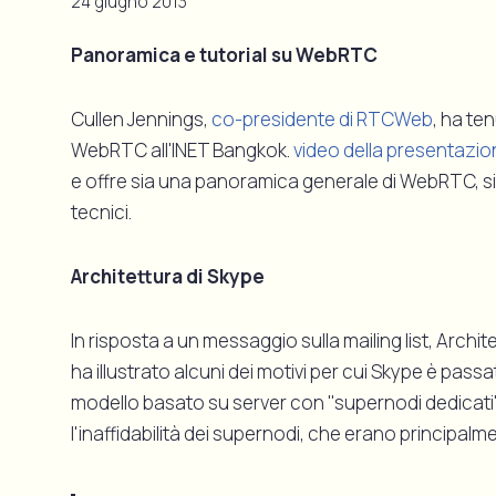
24 giugno 2013
Panoramica e tutorial su WebRTC
Cullen Jennings,
co-presidente di RTCWeb
, ha te
WebRTC all'INET Bangkok.
video della presentazio
e offre sia una panoramica generale di WebRTC, si
tecnici.
Architettura di Skype
In risposta a un messaggio sulla mailing list, Archit
ha illustrato alcuni dei motivi per cui Skype è pas
modello basato su server con "supernodi dedicati"
l'inaffidabilità dei supernodi, che erano princip