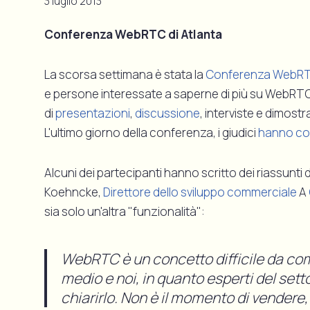
3 luglio 2013
Conferenza WebRTC di Atlanta
La scorsa settimana è stata la
Conferenza WebR
e persone interessate a saperne di più su WebRTC si
di
presentazioni
,
discussione
, interviste e dimostr
L'ultimo giorno della conferenza, i giudici
hanno co
Alcuni dei partecipanti hanno scritto dei riassunti de
Koehncke,
Direttore dello sviluppo commerciale
A
sia solo un'altra "funzionalità":
WebRTC è un concetto difficile da co
medio e noi, in quanto esperti del set
chiarirlo. Non è il momento di vendere