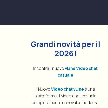
Vai
al
contenuto
Grandi novità per il
2026!
Incontra il nuovo
vLine Video chat
casuale
Il Nuovo
Video chat vLine
è una
piattaforma di video chat casuale
completamente rinnovata, moderna,