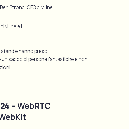
 Ben Strong, CEO di vLine
 vLine e il
ro stand e hanno preso
 un sacco di persone fantastiche e non
ioni.
/24 – WebRTC
 WebKit