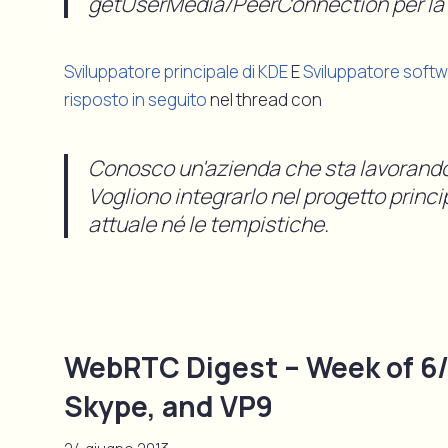
getUserMedia/PeerConnection per la 
Sviluppatore principale di KDE
E
Sviluppatore softw
risposto in seguito
nel thread con
Conosco un'azienda che sta lavorand
Vogliono integrarlo nel progetto princ
attuale né le tempistiche.
WebRTC Digest – Week of 6/
Skype, and VP9