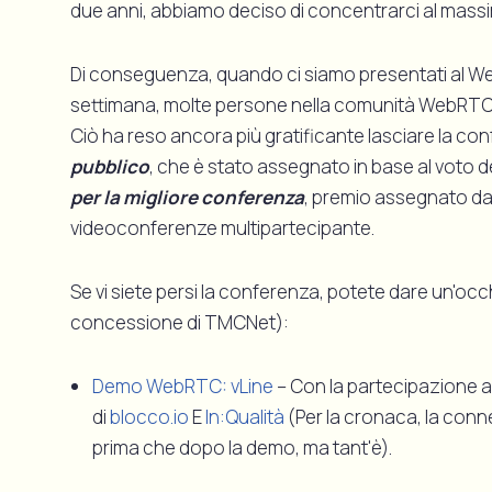
due anni, abbiamo deciso di concentrarci al massi
Di conseguenza, quando ci siamo presentati al We
settimana, molte persone nella comunità WebRTC n
Ciò ha reso ancora più gratificante lasciare la co
pubblico
, che è stato assegnato in base al voto d
per la migliore conferenza
, premio assegnato da 
videoconferenze multipartecipante.
Se vi siete persi la conferenza, potete dare un'occh
concessione di TMCNet):
Demo WebRTC: vLine
– Con la partecipazione a 
di
blocco.io
E
In:Qualità
(Per la cronaca, la conne
prima che dopo la demo, ma tant'è).