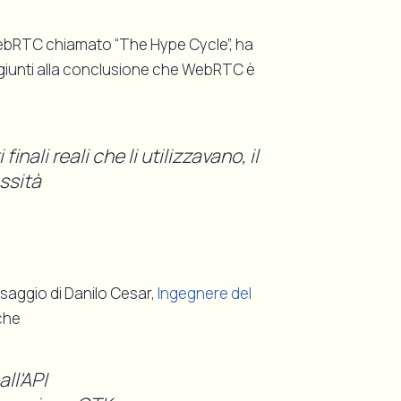
WebRTC chiamato “The Hype Cycle”, ha
giunti alla conclusione che WebRTC è
inali reali che li utilizzavano, il
ssità
ssaggio di Danilo Cesar,
Ingegnere del
che
ll'API