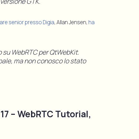
versione GTK.
are senior presso Digia
, Allan Jensen,
ha
o su WebRTC per QtWebKit.
ipale, ma non conosco lo stato
17 – WebRTC Tutorial,